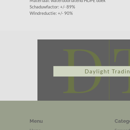
Materiaal: waterdoorlatend HDPE doek
Schaduwfactor: +/- 89%
Windreductie: +/- 90%
Menu
Categ