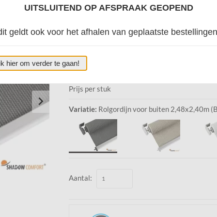
UITSLUITEND OP AFSPRAAK GEOPEND
Outdoor rolgordijn voor in de tuin | Hoogte 24
merk Shadow Comfort | Hoge kwaliteit waterd
dit geldt ook voor het afhalen van geplaatste bestellingen
Verzendkosten
:
€ 
Onze standaard levertijd:
:
2
ik hier om verder te gaan!
€ 219,00
*
Prijs per stuk
Variatie:
Rolgordijn voor buiten 2,48x2,40m (
Aantal: