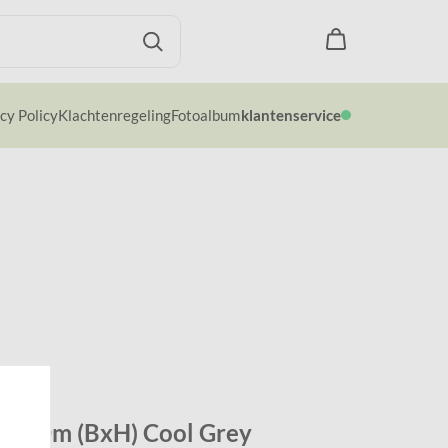
cy Policy
Klachtenregeling
Fotoalbum
klantenservice
8x2,40m (BxH) Cool Grey