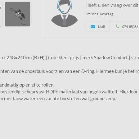
Heeft u een vraag over di
Stel ons uw vraag
Mail
074-85386
40m / 248x240cm (BxH) | in de kleur grijs | merk Shadow Comfort | s
anten van de onderbuis voorzien van een D-ring. Hiermee kun je het r
ndmatig op en af te rollen.
bestendig, scheurvast HDPE materiaal van hoge kwaliteit. Hierdoor k
n met lauw water, een zachte borstel en wat groene zeep.