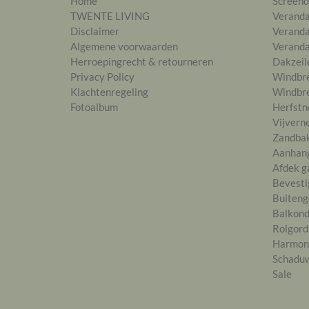
Home
Screend
TWENTE LIVING
Verand
Disclaimer
Veranda
Algemene voorwaarden
Veranda
Herroepingrecht & retourneren
Dakzeil
Privacy Policy
Windbre
Klachtenregeling
Windbre
Fotoalbum
Herfstn
Vijvern
Zandba
Aanhan
Afdek g
Bevesti
Buiteng
Balkon
Rolgord
Harmon
Schaduw
Sale