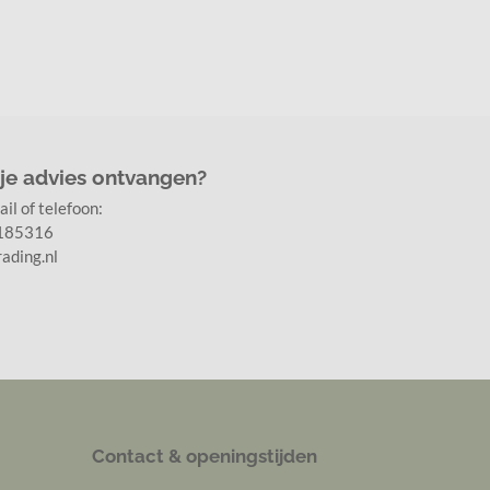
 je advies ontvangen?
il of telefoon:
7185316
ading.nl
Contact & openingstijden