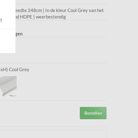
0cm | Breedte 248cm | In de kleur Cool Grey van het
oorlatend HDPE | weerbestendig
!
7,95
 werkdagen
BxH) Cool Grey
Bestellen