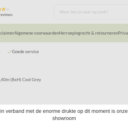
reviews
sclaimer
Algemene voorwaarden
Herroepingrecht & retourneren
Priva
g
Goede service
2,40m (BxH) Cool Grey
40m (BxH) Cool Grey
in verband met de enorme drukte op dit moment is onze
showroom
Rolgordijn voor buiten 2,4