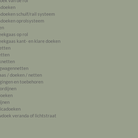
oek van de rol
adoeken
doeken schuif/rail systeem
doeken oprolsysteem
en
ekgaas op rol
ekgaas kant- en klare doeken
etten
etten
knetten
gwagennetten
aas / doeken / netten
gingen en toebehoren
ordijnen
doeken
ijnen
icadoeken
doek veranda of lichtstraat