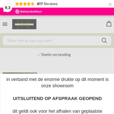
×
417
Reviews
9,3
Snelle verzending
Rolgordijnen
in verband met de enorme drukte op dit moment is
onze showroom
Rolgordijn voor buiten 0,98x2,40m (BxH) Cool Grey
UITSLUITEND OP AFSPRAAK GEOPEND
Rolgordijn voor buiten 0,98x2,40m
dit geldt ook voor het afhalen van geplaatste