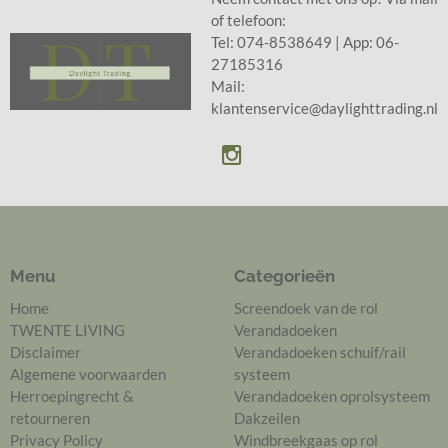
of telefoon:
Tel: 074-8538649 | App: 06-
27185316
Mail:
klantenservice@daylighttrading.nl
Menu
Categorieën
Home
Screendoek van de rol
TWENTE LIVING
Verandadoeken
Disclaimer
Verandadoeken schuif/rail
Algemene voorwaarden
systeem
Herroepingrecht &
Verandadoeken oprolsysteem
retourneren
Dakzeilen
Privacy Policy
Windbreekgaas op rol